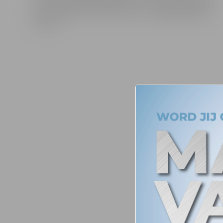
ontwerp is de kiephoek van 170° waardoor de
bak ongeacht het product volledig geleegd
wordt.