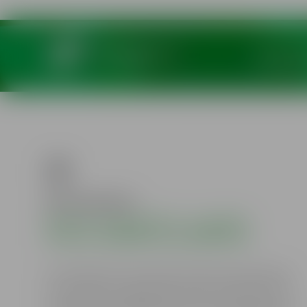
ISO 9001:2
VCA gecert
RVS Kantelaars
RVS KANTELAARS
GP Stainless Food heeft al diverse kantelaars
ontworpen en geproduceerd. Uniek aan ons